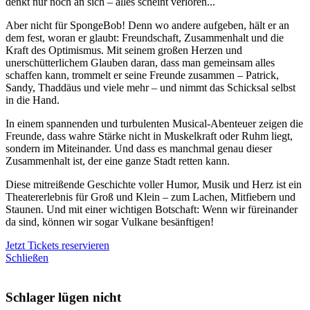
denkt nur noch an sich – alles scheint verloren...
Aber nicht für SpongeBob! Denn wo andere aufgeben, hält er an
dem fest, woran er glaubt: Freundschaft, Zusammenhalt und die
Kraft des Optimismus. Mit seinem großen Herzen und
unerschütterlichem Glauben daran, dass man gemeinsam alles
schaffen kann, trommelt er seine Freunde zusammen – Patrick,
Sandy, Thaddäus und viele mehr – und nimmt das Schicksal selbst
in die Hand.
In einem spannenden und turbulenten Musical-Abenteuer zeigen die
Freunde, dass wahre Stärke nicht in Muskelkraft oder Ruhm liegt,
sondern im Miteinander. Und dass es manchmal genau dieser
Zusammenhalt ist, der eine ganze Stadt retten kann.
Diese mitreißende Geschichte voller Humor, Musik und Herz ist ein
Theatererlebnis für Groß und Klein – zum Lachen, Mitfiebern und
Staunen. Und mit einer wichtigen Botschaft: Wenn wir füreinander
da sind, können wir sogar Vulkane besänftigen!
Jetzt Tickets reservieren
Schließen
Schlager lügen nicht