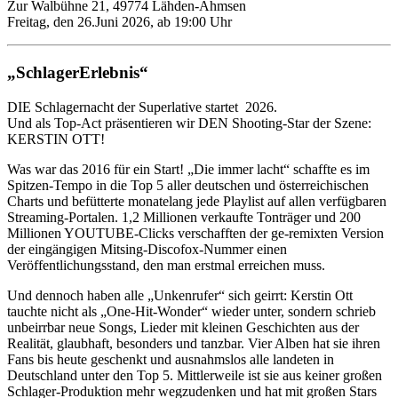
Zur Walbühne 21, 49774 Lähden-Ahmsen
Freitag, den 26.Juni 2026, ab 19:00 Uhr
„SchlagerErlebnis“
DIE Schlagernacht der Superlative startet 2026.
Und als Top-Act präsentieren wir DEN Shooting-Star der Szene:
KERSTIN OTT!
Was war das 2016 für ein Start! „Die immer lacht“ schaffte es im
Spitzen-Tempo in die Top 5 aller deutschen und österreichischen
Charts und befütterte monatelang jede Playlist auf allen verfügbaren
Streaming-Portalen. 1,2 Millionen verkaufte Tonträger und 200
Millionen YOUTUBE-Clicks verschafften der ge-remixten Version
der eingängigen Mitsing-Discofox-Nummer einen
Veröffentlichungsstand, den man erstmal erreichen muss.
Und dennoch haben alle „Unkenrufer“ sich geirrt: Kerstin Ott
tauchte nicht als „One-Hit-Wonder“ wieder unter, sondern schrieb
unbeirrbar neue Songs, Lieder mit kleinen Geschichten aus der
Realität, glaubhaft, besonders und tanzbar. Vier Alben hat sie ihren
Fans bis heute geschenkt und ausnahmslos alle landeten in
Deutschland unter den Top 5. Mittlerweile ist sie aus keiner großen
Schlager-Produktion mehr wegzudenken und hat mit großen Stars