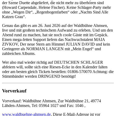
der Szene Duette abgeliefert, die nicht mehr zu überhören sind
(Howard Carpendale, Helene Fischer). Keine Schlager-Party mehr
ohne „Wegen Dir“, „Regenbogenfarben“ oder „Nachts Sind Alle
Katzen Grau“.
Genau das gibt es am 26. Juni 2026 auf der Waldbühne Ahmsen,
live und mit großem technischem Aufwand zu erleben. Und um den
Abend rund zu machen, hat sie noch coole Gäste mit im Gepäck.
Einen mega-fetten Support liefern das Nachwuchstalent MAIA
ZIVKOV, Der neue Stern am Himmel JULIAN DAVID und kein
Geringerer als NORMAN LANGEN mit „Mein Engel“ und
zahlreichen Albums.
Wer also mal wieder richtig auf DEUTSCHEN SCHLAGER
abfeiern will, sollte sich eine Riesen-Ecke in den Kalender falten
oder am besten gleich Tickets bestellen: 01806-570070 Achtung: die
Stimmbänder werden DRINGEND benötigt!
Vorverkauf
Vorverkauf: Waldbühne Ahmsen, Zur Waldbühne 21, 49774
Lähden-Ahmsen, Tel: 05964 1027 und Fax: 1046 ,
www.waldbuehne-ahmsen.de
,
Diese E-Mail-Adresse ist vor