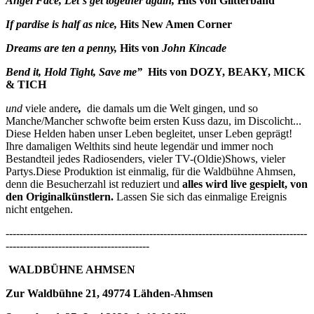
Ange
l Face, Let`s get together again
,
Hits von
Glitterband
If pardise is half as nice
,
Hits
New Amen Corner
Dreams are ten a penny
,
Hits von
John Kincade
B
end it
,
Hold Tight
, Save me”
Hits von D
OZY, BEAKY, MICK
& TICH
und
viele andere
,
die damals um die Welt gingen, und so
Manche/Mancher schwofte beim ersten Kuss dazu, im Discolicht...
Diese Helden haben unser Leben begleitet, unser Leben geprägt!
Ihre damaligen Welthits sind heute legendär und immer noch
Bestandteil jedes Radiosenders, vieler TV-(Oldie)Shows, vieler
Partys.Diese Produktion ist einmalig, für die Waldbühne Ahmsen,
denn die Besucherzahl ist reduziert und
alles wird live gespielt
, von
den Originalkünstlern
.
Lassen Sie sich das einmalige Ereignis
nicht entgehen.
--------------------------------------------------------------------------------------
-----------------------------------------
WALDBÜHNE AHMSEN
Zur Waldbühne 21, 49774 Lähden-Ahmsen