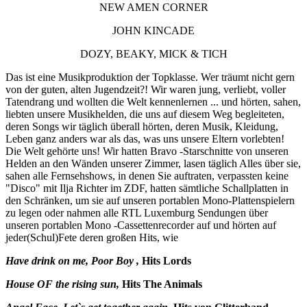
NEW AMEN CORNER
JOHN KINCADE
DOZY, BEAKY, MICK & TICH
Das ist eine Musikproduktion der Topklasse. Wer träumt nicht gern
von der guten, alten Jugendzeit?! Wir waren jung, verliebt, voller
Tatendrang und wollten die Welt kennenlernen ... und hörten, sahen,
liebten unsere Musikhelden, die uns auf diesem Weg begleiteten,
deren Songs wir täglich überall hörten, deren Musik, Kleidung,
Leben ganz anders war als das, was uns unsere Eltern vorlebten!
Die Welt gehörte uns! Wir hatten Bravo -Starschnitte von unseren
Helden an den Wänden unserer Zimmer, lasen täglich Alles über sie,
sahen alle Fernsehshows, in denen Sie auftraten, verpassten keine
"Disco" mit Ilja Richter im ZDF, hatten sämtliche Schallplatten in
den Schränken, um sie auf unseren portablen Mono-Plattenspielern
zu legen oder nahmen alle RTL Luxemburg Sendungen über
unseren portablen Mono -Cassettenrecorder auf und hörten auf
jeder(Schul)Fete deren großen Hits, wie
Have drink on me, Poor Boy
,
Hits
Lords
House OF the rising sun
,
Hits
The Animals