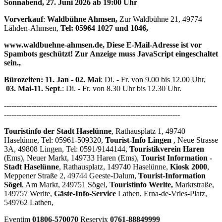
Sonnabend
,
27
.
Juni
202
6
ab 19:
0
0 Uhr
Vorverkauf
:
Waldbühne Ahmsen,
Zur Waldbühne 21, 49774
Lähden-Ahmsen,
Tel:
05964 1027
und
1046
,
www.waldbuehne-ahmsen.de
,
Diese E-Mail-Adresse ist vor
Spambots geschützt! Zur Anzeige muss JavaScript eingeschaltet
sein.
,
Bürozeiten:
11. Jan
-
02. Mai
: Di. - Fr. von 9.00 bis 12.00 Uhr,
03. Mai-11. Sept
.: Di. - Fr. von 8.30 Uhr bis 12.30 Uhr.
--------------------------------------------------------------------------------------
-----------------------------------------------------------------------
Touristinfo der Stadt Haselünne
, Rathausplatz 1, 49740
Haselünne, Tel: 05961-509320,
Tourist-Info Lingen
, Neue Strasse
3A, 49808 Lingen, Tel: 0591/9144144,
Touristikverein Haren
(Ems), Neuer Markt, 149733 Haren (Ems),
Tourist Information -
Stadt Haselünne
, Rathausplatz, 149740 Haselünne,
Kiosk 2000
,
Meppener Straße 2, 49744 Geeste-Dalum,
Tourist-Information
Sögel
, Am Markt, 249751 Sögel,
Touristinfo Werlte,
Marktstraße,
149757 Werlte,
Gäste-Info-Service
Lathen, Erna-de-Vries-Platz,
549762 Lathen,
Eventim
01806-570070
Reservix
0761-
88849999