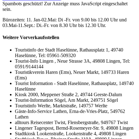
Spambots geschützt! Zur Anzeige muss JavaScript eingeschaltet
sein.
Bürozeiten: 11. Jan-02.Mai: Di -Fr. von 9.00 bis 12.00 Uhr und
03.Mai-11.Sept.: Di.-Fr. von 8.30 Uhr bis 12.30 Uhr.
Weitere Vorverkaufsstellen
Touristinfo der Stadt Haselünne, Rathausplatz 1, 49740
Haselünne, Tel: 05961-509320
Tourist-Info Lingen , Neue Strasse 3A, 49808 Lingen, Tel:
0591/9144144
Touristikverein Haren (Ems), Neuer Markt, 149733 Haren
(Ems)
Tourist Information - Stadt Haselünne, Rathausplatz, 149740
Haselünne
Kiosk 2000, Meppener Straße 2, 49744 Geeste-Dalum
Tourist-Information Sögel, Am Markt, 249751 Sögel
Touristinfo Werlte, Marktstraße, 149757 Werlte
Gäste-Info-Service Lathen, Erna-de-Vries-Platz, 549762
Lathen
alltours Reisecenter Twist, Flensbergstraße, 949767 Twist
Lingener Tagespost, Bernd-Rosemeyer-Str. 9, 49808 Lingen
Stadtkiosk Lookenstraße, Lookenstraße 4, 49808 Lingen